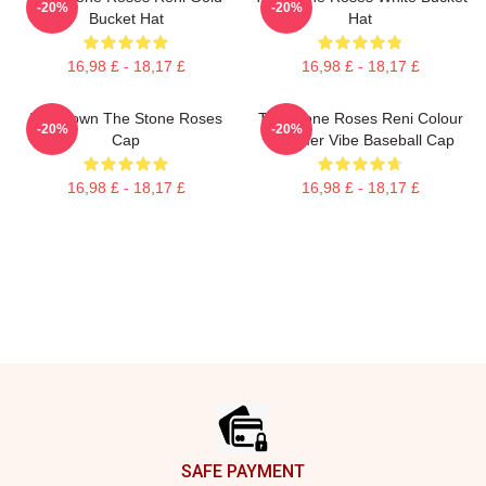
-20%
-20%
Bucket Hat
Hat
16,98 £ - 18,17 £
16,98 £ - 18,17 £
Ian Brown The Stone Roses
The Stone Roses Reni Colour
-20%
-20%
Cap
Summer Vibe Baseball Cap
16,98 £ - 18,17 £
16,98 £ - 18,17 £
Footer
SAFE PAYMENT