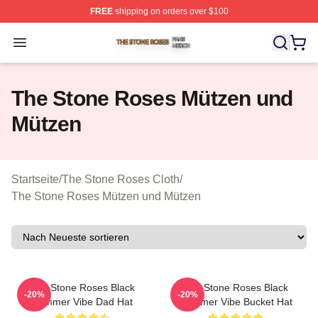
FREE
shipping on orders over $100
The Stone Roses Shop ⚡️ Officially Licensed The Ston
Open menu
The Stone Roses Mützen und
Mützen
Startseite
/
The Stone Roses Cloth
/
The Stone Roses Mützen und Mützen
The Stone Roses Black
The Stone Roses Black
-20%
-20%
Summer Vibe Dad Hat
Summer Vibe Bucket Hat