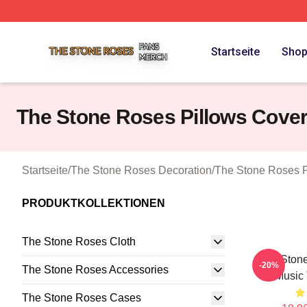
The Stone Roses Shop ⚡️ Officially Licensed The Stone 
Startseite
Sho
The Stone Roses Pillows Cove
Startseite
/
The Stone Roses Decoration
/
The Stone Roses P
PRODUKTKOLLEKTIONEN
The Stone Roses Cloth
The Ston
-20%
The Stone Roses Accessories
Music 
The Stone Roses Cases