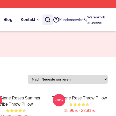
Warenkorb
Blog
Kontakt
Kundenservice
anzeigen
 Stone Roses Summer
The Stone Rose Throw Pillow
-20%
Vibe Throw Pillow
18,96 £ - 22,91 £