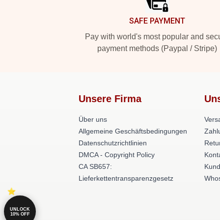
SAFE PAYMENT
Pay with world's most popular and sec
payment methods (Paypal / Stripe)
Unsere Firma
Uns
Über uns
Versa
Allgemeine Geschäftsbedingungen
Zahl
Datenschutzrichtlinien
Retu
DMCA - Copyright Policy
Kont
CA SB657:
Kund
Lieferkettentransparenzgesetz
Whos
UNLOCK
10% OFF