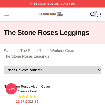
FREE
shipping on orders over $100
The Stone Roses Shop ⚡️ Officially Licensed The Ston
Open menu
The Stone Roses Leggings
Startseite
/
The Stone Roses Workout Gear
/
The Stone Roses Leggings
The Stone Roses Album Cover
-20%
Canvas Print
22,87 £
$28.95