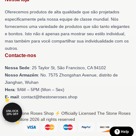
Oferecemos produtos de alta qualidade que são projetados
especificamente pela nossa equipe de classe mundial. Nós
fornecemos uma variedade de produtos que são tanto elegantes
e bonitos. Isto não é apenas para mostrar seu estilo individual,
mas também para você compartilhar sua individualidade com os
outros.
Contacte-nos
Nossa Sede
: 25 Taylor St, São Francisco, CA 94102
Nosso Armazém
: No. 7575 Zhongshan Avenue, distrito de
Jianghan, Wuhan
Hora
: 9AM – 5PM (Mon – Sex)
E- mail
: contact@thestoneroses.shop
UNLOCK
© The Stone Roses Shop ⚡️ Officially Licensed The Stone Roses
10% OFF
Merch Store 2026 all rights reserved
Help