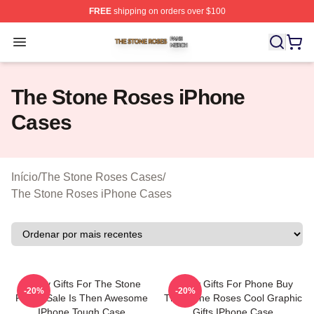
FREE
shipping on orders over $100
The Stone Roses Shop ⚡️ Officially Licensed The Ston
Open menu
The Stone Roses iPhone
Cases
Início
/
The Stone Roses Cases
/
The Stone Roses iPhone Cases
Funny Gifts For The Stone
Funny Gifts For Phone Buy
-20%
-20%
Roses Sale Is Then Awesome
The Stone Roses Cool Graphic
IPhone Tough Case
Gifts IPhone Case