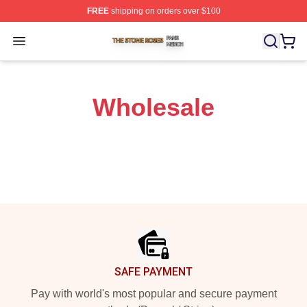
FREE
shipping on orders over $100
The Stone Roses Shop ⚡️ Officially Licensed The Ston
Open menu
Wholesale
Footer
SAFE PAYMENT
Pay with world's most popular and secure payment