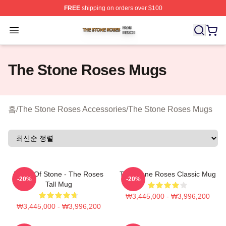
FREE
shipping on orders over $100
The Stone Roses Shop ⚡️ Officially Licensed The Ston
Open menu
The Stone Roses Mugs
홈
/
The Stone Roses Accessories
/
The Stone Roses Mugs
Made Of Stone - The Roses
The Stone Roses Classic Mug
-20%
-20%
Tall Mug
₩3,445,000 - ₩3,996,200
₩3,445,000 - ₩3,996,200