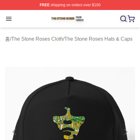
FREE
shipping on orders over $100
The Stone Roses Shop ⚡️ Officially Licensed The Ston
Open menu
홈
/
The Stone Roses Cloth
/
The Stone Roses Hats & Caps