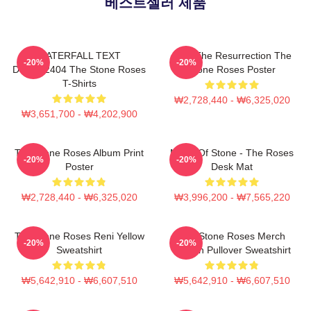
베스트셀러 제품
WATERFALL TEXT
I Am The Resurrection The
-20%
-20%
DTNK22404 The Stone Roses
Stone Roses Poster
T-Shirts
₩2,728,440 - ₩6,325,020
₩3,651,700 - ₩4,202,900
The Stone Roses Album Print
Made Of Stone - The Roses
-20%
-20%
Poster
Desk Mat
₩2,728,440 - ₩6,325,020
₩3,996,200 - ₩7,565,220
The Stone Roses Reni Yellow
The Stone Roses Merch
-20%
-20%
Sweatshirt
Lemon Pullover Sweatshirt
₩5,642,910 - ₩6,607,510
₩5,642,910 - ₩6,607,510