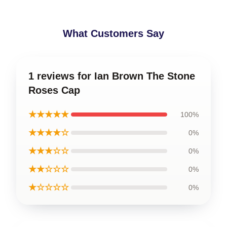
What Customers Say
1 reviews for Ian Brown The Stone
Roses Cap
★★★★★
100%
★★★★☆
0%
★★★☆☆
0%
★★☆☆☆
0%
★☆☆☆☆
0%