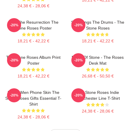
24,38 € - 28,06 €
I Am The Resurrection The
She Bangs The Drums - The
-20%
-20%
Stone Roses Poster
Stone Roses
18,21 € - 42,22 €
18,21 € - 42,22 €
The Stone Roses Album Print
Made Of Stone - The Roses
-20%
-20%
Poster
Desk Mat
18,21 € - 42,22 €
26,68 € - 50,50 €
Funny Men Phone Skin The
The Stone Roses Indie
-20%
-20%
Stone Roses Gifts Essential T-
Manchester Line T-Shirt
Shirt
24,38 € - 28,06 €
24,38 € - 28,06 €