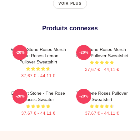
VOIR PLUS
Produits connexes
Vintage Stone Roses Merch
The Stone Roses Merch
-20%
-20%
Stone Roses Lemon
Lemon Pullover Sweatshirt
Pullover Sweatshirt
37,67 € - 44,11 €
37,67 € - 44,11 €
Elephant Stone - The Rose
The Stone Roses Pullover
-20%
-20%
Classic Sweater
Sweatshirt
37,67 € - 44,11 €
37,67 € - 44,11 €
Footer