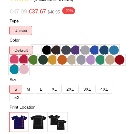
€47.09
€37.67
-20%
$40.95
Type
Unisex
Color
Default
Size
S
M
L
XL
2XL
3XL
4XL
5XL
Print Location