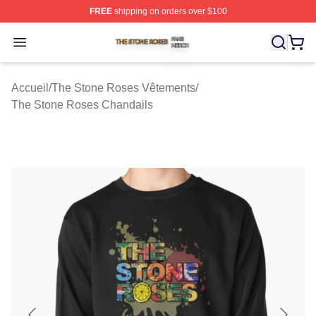
FREE
shipping on orders over $100
The Stone Roses Shop ⚡️ Officially Licensed The Ston
Open menu
Accueil
/
The Stone Roses Vêtements
/
The Stone Roses Chandails