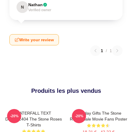
Nathan
N
Verified owner
Write your review
1
/
1
Produits les plus vendus
WATERFALL TEXT
Birthday Gifts The Stone
-20%
-20%
DTNK22404 The Stone Roses
Roses Sale Movie Fans Poster
T-Shirts
18,21 € - 42,22 €