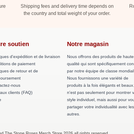
ure
Shipping fees and delivery time depends on
Ro
the country and total weight of your order.
re soutien
Notre magasin
iques d'expédition et de livraison
Nous offrons des produits de haute
itions de paiement
qualité qui sont spécifiquement co
iques de retour et de
par notre équipe de classe mondial
oursement
Nous fournissons une variété de
actez-nous
produits à la fois élégants et beaux
 aux clients (FAQ)
n'est pas seulement pour montrer v
e
style individuel, mais aussi pour vo
partager votre individualité avec les
autres.
ed The Stone Roses Merch Store 2026 all rights reserved