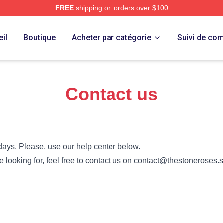
FREE
shipping on orders over $100
Roses Merch Store
il
Boutique
Acheter par catégorie
Suivi de c
Contact us
days. Please, use our help center below.
’re looking for, feel free to contact us on contact@thestoneroses.