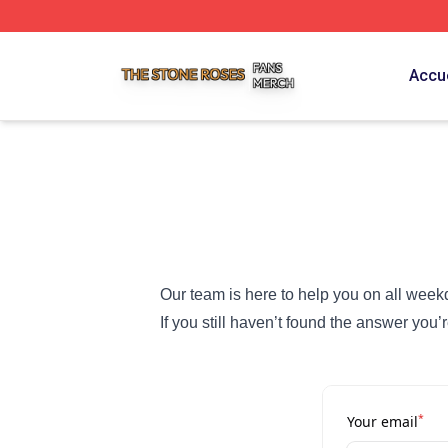
The Stone Roses Shop ⚡️ Officially Licensed The Stone 
Accue
Our team is here to help you on all week
If you still haven’t found the answer you