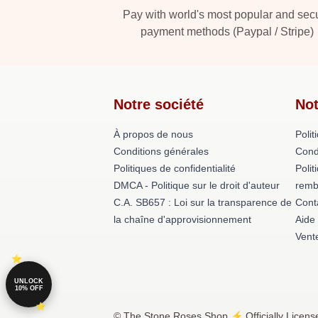
Pay with world's most popular and sec
payment methods (Paypal / Stripe)
Notre société
Not
À propos de nous
Polit
Conditions générales
Cond
Politiques de confidentialité
Polit
DMCA - Politique sur le droit d'auteur
remb
C.A. SB657 : Loi sur la transparence de
Cont
la chaîne d'approvisionnement
Aide
Vent
UNLOCK
10% OFF
© The Stone Roses Shop ⚡️ Officially Licens