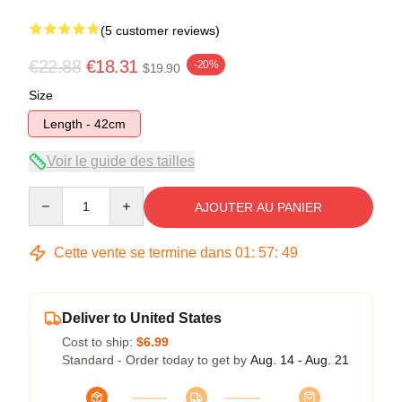
(5 customer reviews)
€22.88
€18.31
-20%
$19.90
Size
Length - 42cm
Voir le guide des tailles
Quantity
AJOUTER AU PANIER
Cette vente se termine dans
01
:
57
:
49
Deliver to United States
Cost to ship:
$6.99
Standard - Order today to get by
Aug. 14 - Aug. 21