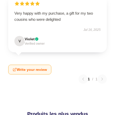
Very happy with my purchase, a gift for my two
cousins who were delighted
Jul 16, 2025
Violet
V
Verified owner
Write your review
1
/
1
Produits les plus vendus