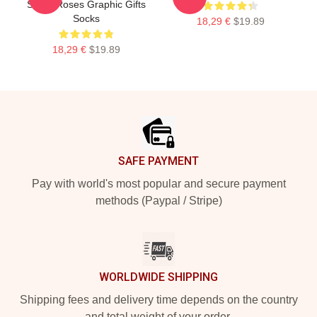
Stone Roses Graphic Gifts
Socks
18,29 €
$19.89
18,29 €
$19.89
Footer
SAFE PAYMENT
Pay with world's most popular and secure payment
methods (Paypal / Stripe)
WORLDWIDE SHIPPING
Shipping fees and delivery time depends on the country
and total weight of your order.