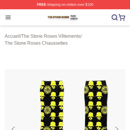
FREE
shipping on orders over $100
The Stone Roses Shop ⚡️ Officially Licensed The Ston
Open menu
Accueil
/
The Stone Roses Vêtements
/
The Stone Roses Chaussettes