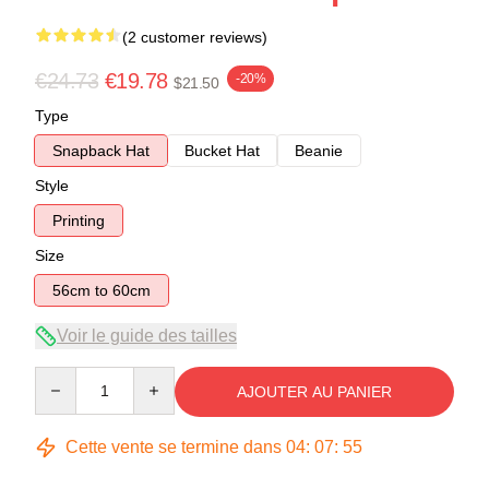
(2 customer reviews)
€24.73
€19.78
-20%
$21.50
Type
Snapback Hat
Bucket Hat
Beanie
Style
Printing
Size
56cm to 60cm
Voir le guide des tailles
Quantity
AJOUTER AU PANIER
Cette vente se termine dans
04
:
07
:
54