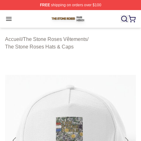
FREE
shipping on orders over $100
The Stone Roses Shop ⚡️ Officially Licensed The Ston
Open menu
Accueil
/
The Stone Roses Vêtements
/
The Stone Roses Hats & Caps