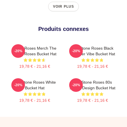
VOIR PLUS
Produits connexes
Stone Roses Merch The
The Stone Roses Black
-20%
-20%
Stone Roses Bucket Hat
Summer Vibe Bucket Hat
19,78 € - 21,16 €
19,78 € - 21,16 €
The Stone Roses White
The Stone Roses 80s
-20%
-20%
Bucket Hat
Sports Design Bucket Hat
19,78 € - 21,16 €
19,78 € - 21,16 €
Footer