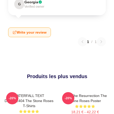
Georgia
G
Verified owner
Write your review
1
/
1
Produits les plus vendus
WATERFALL TEXT
I Am The Resurrection The
-20%
-20%
DTNK22404 The Stone Roses
Stone Roses Poster
T-Shirts
18,21 € - 42,22 €