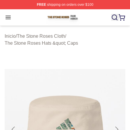
FREE
shipping on orders over $100
The Stone Roses Shop ⚡️ Officially Licensed The Ston
Open menu
Inicio
/
The Stone Roses Cloth
/
The Stone Roses Hats &quot; Caps