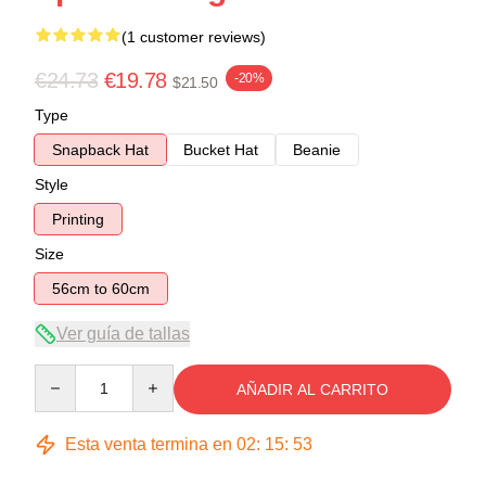
(1 customer reviews)
€24.73
€19.78
-20%
$21.50
Type
Snapback Hat
Bucket Hat
Beanie
Style
Printing
Size
56cm to 60cm
Ver guía de tallas
Quantity
AÑADIR AL CARRITO
Esta venta termina en
02
:
15
:
53