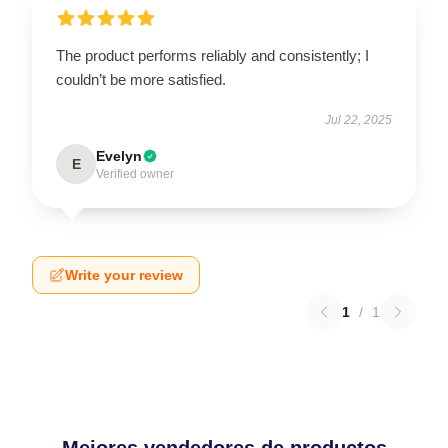
The product performs reliably and consistently; I
couldn’t be more satisfied.
Jul 22, 2025
Evelyn
E
Verified owner
Write your review
1
/
1
Mejores vendedores de productos