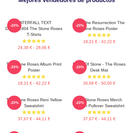
WATERFALL TEXT
I Am The Resurrection The
-20%
-20%
DTNK22404 The Stone Roses
Stone Roses Poster
T-Shirts
18,21 € - 42,22 €
24,38 € - 28,06 €
The Stone Roses Album Print
Made Of Stone - The Roses
-20%
-20%
Poster
Desk Mat
18,21 € - 42,22 €
26,68 € - 50,50 €
The Stone Roses Reni Yellow
The Stone Roses Merch
-20%
-20%
Sweatshirt
Lemon Pullover Sweatshirt
37,67 € - 44,11 €
37,67 € - 44,11 €