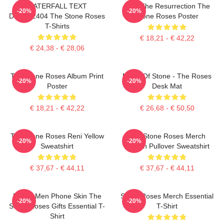
WATERFALL TEXT
I Am The Resurrection The
-20%
-20%
DTNK22404 The Stone Roses
Stone Roses Poster
T-Shirts
€ 18,21 - € 42,22
€ 24,38 - € 28,06
The Stone Roses Album Print
Made Of Stone - The Roses
-20%
-20%
Poster
Desk Mat
€ 18,21 - € 42,22
€ 26,68 - € 50,50
The Stone Roses Reni Yellow
The Stone Roses Merch
-20%
-20%
Sweatshirt
Lemon Pullover Sweatshirt
€ 37,67 - € 44,11
€ 37,67 - € 44,11
Funny Men Phone Skin The
Stone Roses Merch Essential
-20%
-20%
Stone Roses Gifts Essential T-
T-Shirt
Shirt