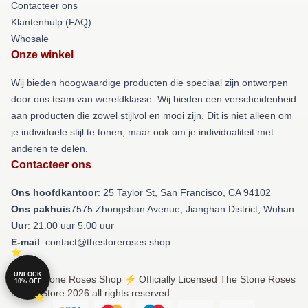
Contacteer ons
Klantenhulp (FAQ)
Whosale
Onze winkel
Wij bieden hoogwaardige producten die speciaal zijn ontworpen
door ons team van wereldklasse. Wij bieden een verscheidenheid
aan producten die zowel stijlvol en mooi zijn. Dit is niet alleen om
je individuele stijl te tonen, maar ook om je individualiteit met
anderen te delen.
Contacteer ons
Ons hoofdkantoor
: 25 Taylor St, San Francisco, CA 94102
Ons pakhuis
7575 Zhongshan Avenue, Jianghan District, Wuhan
Uur
: 21.00 uur 5.00 uur
E-mail
: contact@thestoreroses.shop
UNLOCK
© The Stone Roses Shop ⚡️ Officially Licensed The Stone Roses
10% OFF
Merch Store 2026 all rights reserved